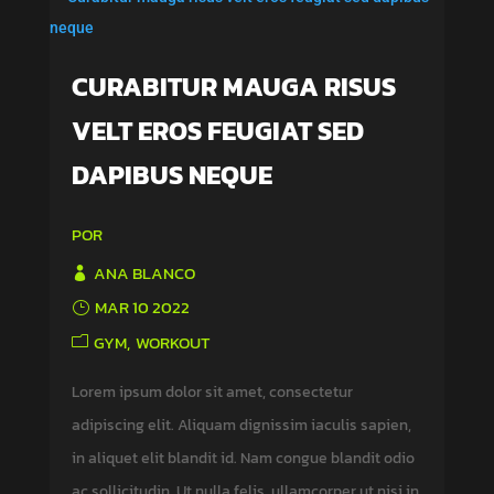
CURABITUR MAUGA RISUS
VELT EROS FEUGIAT SED
DAPIBUS NEQUE
POR
ANA BLANCO
MAR 10 2022
GYM
WORKOUT
Lorem ipsum dolor sit amet, consectetur
adipiscing elit. Aliquam dignissim iaculis sapien,
in aliquet elit blandit id. Nam congue blandit odio
ac sollicitudin. Ut nulla felis, ullamcorper ut nisi in,