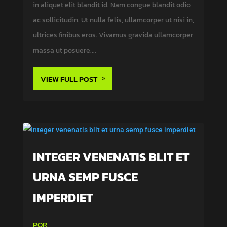
in aliquet elit blandit id. Nam congue blandit odio
ac sollicitudin. Ut nulla felis, ullamcorper ut nisi in,
ultrices finibus eros. Vivamus gravida ullamcorper
massa ut posuere....
VIEW FULL POST
INTEGER VENENATIS BLIT ET
URNA SEMP FUSCE
IMPERDIET
POR