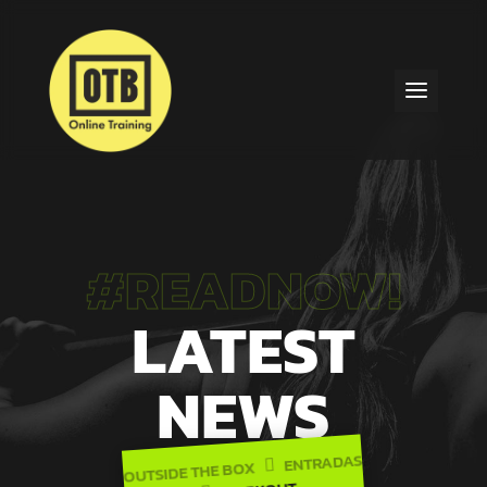
#READNOW!
LATEST
NEWS
ENTRADAS
OUTSIDE THE BOX
