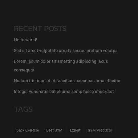
RECENT POSTS
Hello world!
Sed sit amet vulputate urnaty sacrue pretium volutpa
Lorem ipsum dolor sit ametting adipiscing lacus
consequat
Nullam tristique at at faucibus maecenas urna efficitur
Integer venenatis blit et urna semp fusce imperdiet
TAGS
Back Exercise
Best GYM
Expert
GYM Products