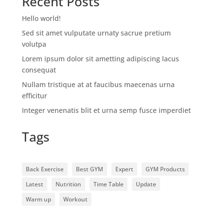
Recent Posts
Hello world!
Sed sit amet vulputate urnaty sacrue pretium
volutpa
Lorem ipsum dolor sit ametting adipiscing lacus
consequat
Nullam tristique at at faucibus maecenas urna
efficitur
Integer venenatis blit et urna semp fusce imperdiet
Tags
Back Exercise
Best GYM
Expert
GYM Products
Latest
Nutrition
Time Table
Update
Warm up
Workout